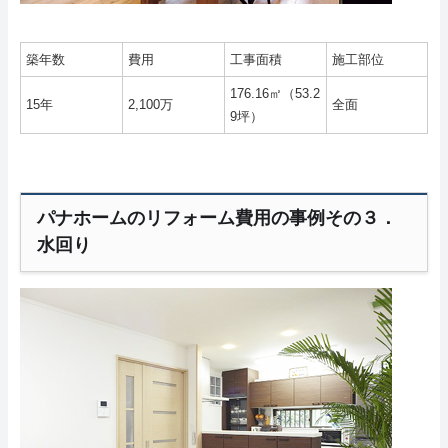
築年数
費用
工事面積
施工部位
176.16㎡（53.2
15年
2,100万
全面
9坪）
パナホームのリフォーム費用の事例その３．
水回り