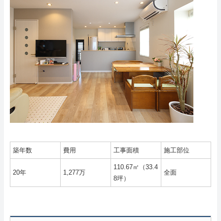
築年数
費用
工事面積
施工部位
110.67㎡（33.4
20年
1,277万
全面
8坪）